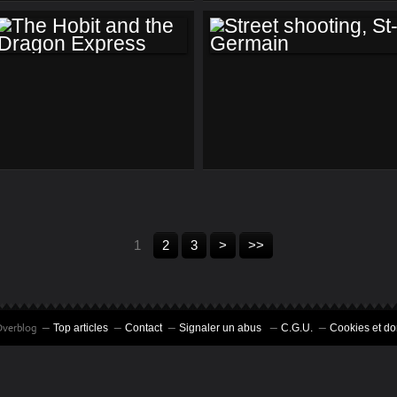
THE HOBIT AND
STREET
THE DRAGON
SHOOTING, ST-
EXPRESS
GERMAIN
1
2
3
>
>>
 Overblog
Top articles
Contact
Signaler un abus
C.G.U.
Cookies et d