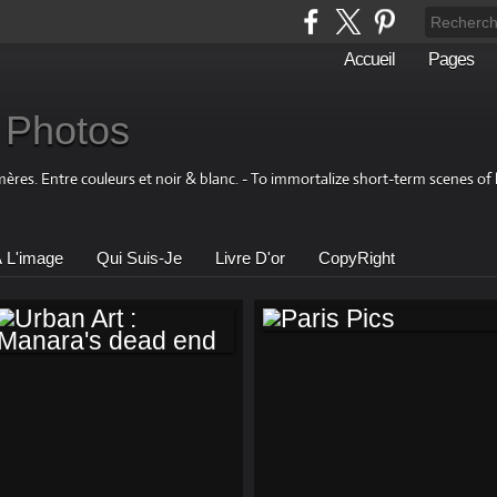
Accueil
Pages
 Photos
res. Entre couleurs et noir & blanc. - To immortalize short-term scenes of 
À L'image
Qui Suis-Je
Livre D'or
CopyRight
PARIS PICS
URBAN ART :
MANARA'S DEAD
END