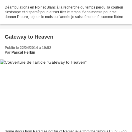
Déambulations en Noir et Blanc à la recherche du temps perdu, la couleur
s'estompe et disparaît pour laisser filer le temps. Sans montre pour me
donner l'heure, le jour, le mois ou l'année je suis désorienté, comme libéré
de tous ces outils connectés...
Gateway to Heaven
Publié le 22/04/2014 à 19:52
Par
Pascal Herbin
Some doors from Paradise not far of Ramatuelle from the famous Club 55 on