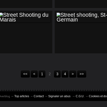
GERMAIN
STREET SHOOTING
STREET
DU MARAIS
SHOOTING, ST-
GERMAIN
<<
<
1
2
3
4
>
>>
 Overblog
Top articles
Contact
Signaler un abus
C.G.U.
Cookies et d