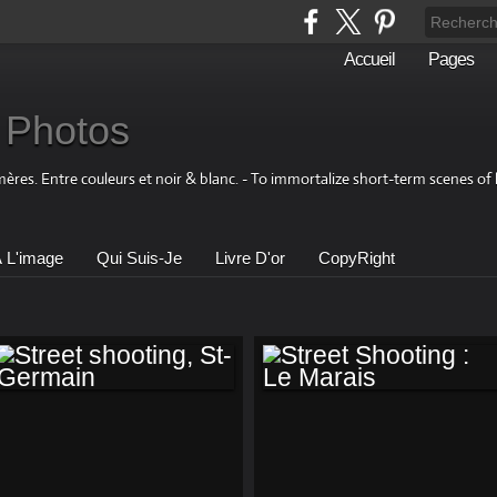
Accueil
Pages
 Photos
res. Entre couleurs et noir & blanc. - To immortalize short-term scenes of 
À L'image
Qui Suis-Je
Livre D'or
CopyRight
STREET
STREET SHOOTING
SHOOTING, ST-
: LE MARAIS