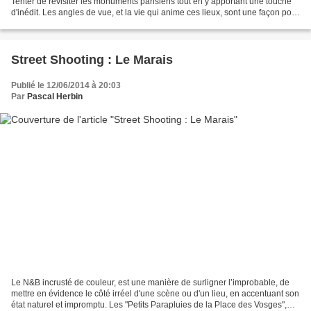
Tenter de revisiter les monuments parisiens tout en y apportant une touche
d'inédit. Les angles de vue, et la vie qui anime ces lieux, sont une façon pour
moi de souligner cette...
Street Shooting : Le Marais
Publié le 12/06/2014 à 20:03
Par
Pascal Herbin
Le N&B incrusté de couleur, est une manière de surligner l’improbable, de
mettre en évidence le côté irréel d'une scène ou d'un lieu, en accentuant son
état naturel et impromptu. Les "Petits Parapluies de la Place des Vosges",