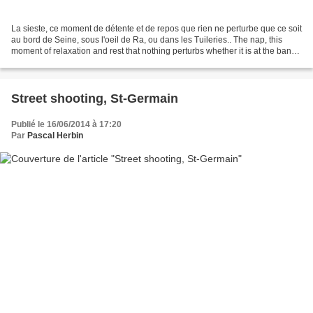
La sieste, ce moment de détente et de repos que rien ne perturbe que ce soit
au bord de Seine, sous l'oeil de Ra, ou dans les Tuileries.. The nap, this
moment of relaxation and rest that nothing perturbs whether it is at the bank
of the Seine, under the...
Street shooting, St-Germain
Publié le 16/06/2014 à 17:20
Par
Pascal Herbin