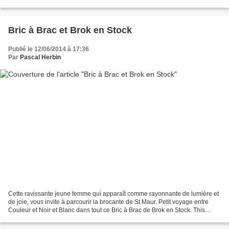
ces galeries de promenade...
Bric à Brac et Brok en Stock
Publié le 12/06/2014 à 17:36
Par
Pascal Herbin
Cette ravissante jeune femme qui apparaît comme rayonnante de lumière et
de joie, vous invite à parcourir la brocante de St Maur. Petit voyage entre
Couleur et Noir et Blanc dans tout ce Bric à Brac de Brok en Stock. This
charming young woman who looks...