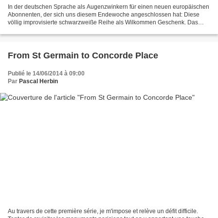
In der deutschen Sprache als Augenzwinkern für einen neuen europäischen
Abonnenten, der sich uns diesem Endewoche angeschlossen hat: Diese
völlig improvisierte schwarzweiße Reihe als Wilkommen Geschenk. Das
siegreiche Geschenk dieses Pariser Obers, der...
From St Germain to Concorde Place
Publié le 14/06/2014 à 09:00
Par
Pascal Herbin
Au travers de cette première série, je m'impose et relève un défit difficile.