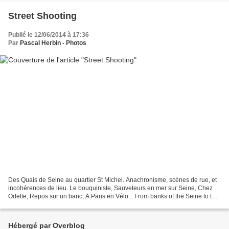
Street Shooting
Publié le 12/06/2014 à 17:36
Par
Pascal Herbin - Photos
Des Quais de Seine au quartier St Michel. Anachronisme, scènes de rue, et
incohérences de lieu. Le bouquiniste, Sauveteurs en mer sur Seine, Chez
Odette, Repos sur un banc, A Paris en Vélo... From banks of the Seine to the
district St Michel. Anachronism...
Hébergé par Overblog