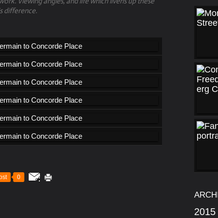
work. Viewing angles, and life which livens up these
s difference.
ost
0
ARCH
2015