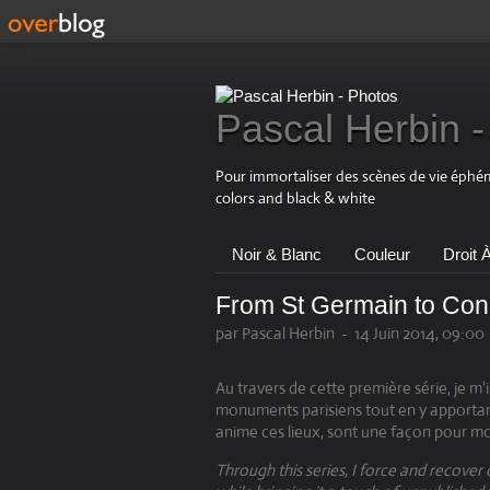
Pascal Herbin -
Pour immortaliser des scènes de vie éphémè
colors and black & white
Noir & Blanc
Couleur
Droit 
From St Germain to Con
par Pascal Herbin
-
14 Juin 2014, 09:00
Au travers de cette première série, je m'i
monuments parisiens tout en y apportant 
anime ces lieux, sont une façon pour moi
Through this series, I force and recover 