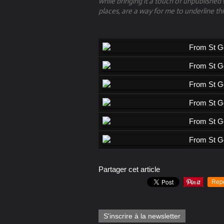
while bringing it a touch of unpublished 
places, are a way for me to underline thi
Partager cet article
Rep
S'inscrire à la newsletter