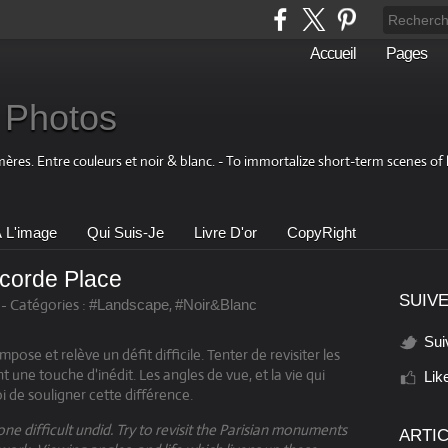
Accueil
Pages
 Photos
res. Entre couleurs et noir & blanc. - To immortalize short-term scenes of 
À L'image
Qui Suis-Je
Livre D'or
CopyRight
corde Place
SUIVE
-
Catégories :
,
#Landscape
#Noir&Blanc
Sui
mpose et relève un défit difficile. Tenter de revisiter les
une touche d'inédit. Les angles de vue, et la vie qui
Lik
 de souligner cette différence.
one difficult undid. Try to revisit the Parisian monuments
ARTI